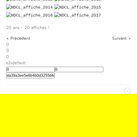
20 ans - 20 affiches !
< Précédent
Suivant >
0
0
0
s2sdefault