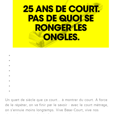
Un quart de siècle que ça court... à montrer du court. A force
de le répéter, on va finir par le savoir : avec le court métrage,
on s’ennuie moins longtemps. Vive Base-Court, vive nos