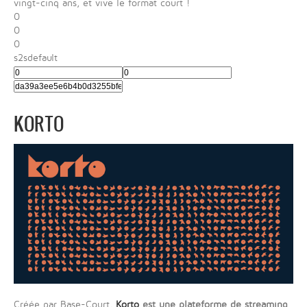
vingt-cinq ans, et vive le format court !
0
0
0
s2sdefault
KORTO
Créée par Base-Court,
Korto
est une plateforme de streaming