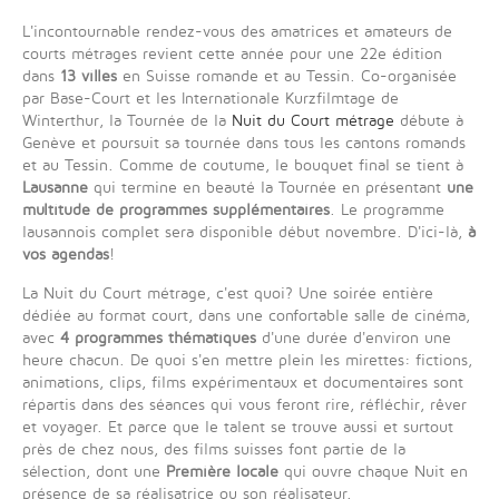
L'incontournable rendez-vous des amatrices et amateurs de
courts métrages revient cette année pour une 22e édition
dans
13 villes
en Suisse romande et au Tessin. Co-organisée
par Base-Court et les Internationale Kurzfilmtage de
Winterthur, la Tournée de la
Nuit du Court métrage
débute à
Genève et poursuit sa tournée dans tous les cantons romands
et au Tessin. Comme de coutume, le bouquet final se tient à
Lausanne
qui termine en beauté la Tournée en présentant
une
multitude de programmes supplémentaires
. Le programme
lausannois complet sera disponible début novembre. D'ici-là,
à
vos agendas
!
La Nuit du Court métrage, c'est quoi? Une soirée entière
dédiée au format court, dans une confortable salle de cinéma,
avec
4 programmes thématiques
d'une durée d'environ une
heure chacun. De quoi s'en mettre plein les mirettes: fictions,
animations, clips, films expérimentaux et documentaires sont
répartis dans des séances qui vous feront rire, réfléchir, rêver
et voyager. Et parce que le talent se trouve aussi et surtout
près de chez nous, des films suisses font partie de la
sélection, dont une
Première locale
qui ouvre chaque Nuit en
présence de sa réalisatrice ou son réalisateur.