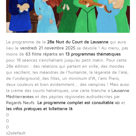
Le programme de la
28e Nuit du Court de Lausanne
qui aura
lieu le
vendredi 21 novembre 2025
se dévoile ! Au menu, pas
moins de
63 films répartis en
13 programmes thématiques
pour 18 séances s'enchaînant jusqu'au petit matin. Pour cette
28e édition : des relations qui partent en vrille, des mondes
qui vacillent, les méandres de l'humanité, la légèreté de l’été,
de l'underground, des filles, un minimum d'IA, l'ami Piero,
deux couleurs et bien évidemment... des vampires ! Mais aussi
la crème des courts helvétiques, une carte blanche à
Lausanne
Méditerranées
et des pépites régionales audiodécrites par
Regards Neufs
.
Le programme complet est consultable ici
et
les infos pratiques et billetterie là
.
0
0
0
s2sdefault