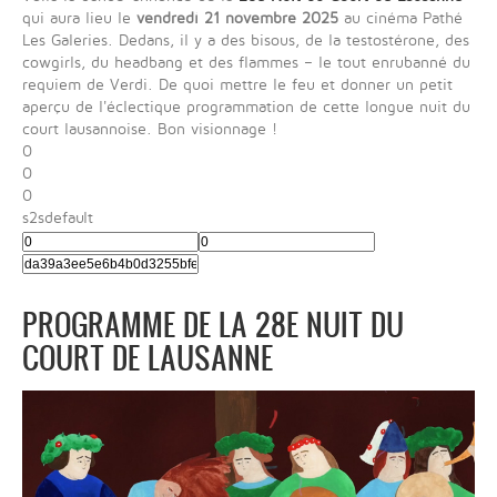
qui aura lieu le
vendredi 21 novembre 2025
au cinéma Pathé
Les Galeries. Dedans, il y a des bisous, de la testostérone, des
cowgirls, du headbang et des flammes – le tout enrubanné du
requiem de Verdi. De quoi mettre le feu et donner un petit
aperçu de l'éclectique programmation de cette longue nuit du
court lausannoise. Bon visionnage !
0
0
0
s2sdefault
PROGRAMME DE LA 28E NUIT DU
COURT DE LAUSANNE