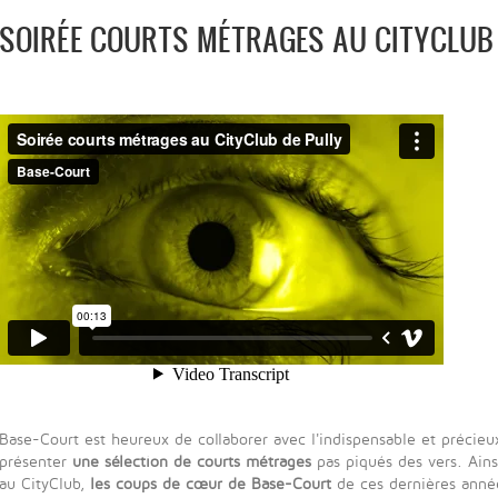
SOIRÉE COURTS MÉTRAGES AU CITYCLUB 
Base-Court est heureux de collaborer avec l'indispensable et précie
présenter
une sélection de courts métrages
pas piqués des vers. Ains
au CityClub,
les coups de cœur de Base-Court
de ces dernières année