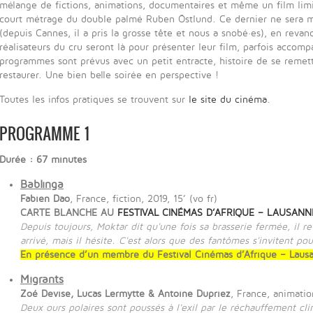
mélange de fictions, animations, documentaires et même un film lim
court métrage du double palmé Ruben Östlund. Ce dernier ne sera m
(depuis Cannes, il a pris la grosse tête et nous a snobé·es), en revan
réalisateurs du cru seront là pour présenter leur film, parfois acco
programmes sont prévus avec un petit entracte, histoire de se remet
restaurer. Une bien belle soirée en perspective !
Toutes les infos pratiques se trouvent sur
le site du cinéma
.
PROGRAMME 1
Durée : 67 minutes
Bablinga
Fabien Dao
, France, fiction, 2019, 15’ (vo fr)
CARTE BLANCHE AU
FESTIVAL CINÉMAS D’AFRIQUE – LAUSANN
Depuis toujours, Moktar dit qu'une fois sa brasserie fermée, il r
arrivé, mais il hésite. C'est alors que des fantômes s'invitent po
En présence d’un membre du Festival Cinémas d’Afrique – Laus
Migrants
Zoé Devise, Lucas Lermytte & Antoine Dupriez
, France, animatio
Deux ours polaires sont poussés à l'exil par le réchauffement clim