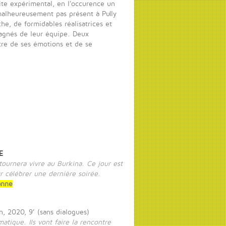
ite expérimental, en l'occurence un
alheureusement pas présent à Pully
che, de formidables réalisatrices et
mpagnés de leur équipe. Deux
tre de ses émotions et de se
E
etournera vivre au Burkina. Ce jour est
ur célébrer une dernière soirée.
anne
n, 2020, 9’ (sans dialogues)
atique. Ils vont faire la rencontre