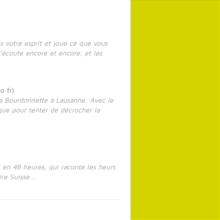
s votre esprit et joue ce que vous
’écoute encore et encore, et les
o fr)
la Bourdonnette à Lausanne. Avec le
ague pour tenter de décrocher la
t en 48 heures, qui raconte les heurs
re Suisse...