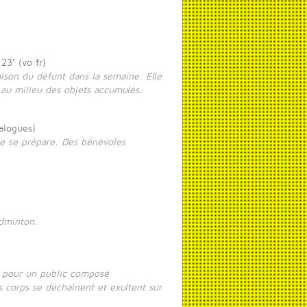
 23’ (vo fr)
aison du défunt dans la semaine. Elle
e au milieu des objets accumulés.
ialogues)
ête se prépare. Des bénévoles
adminton.
ns pour un public composé
 corps se déchaînent et exultent sur