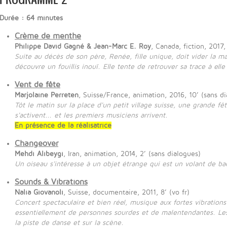
Durée : 64 minutes
Crème de menthe
Philippe David Gagné & Jean-Marc E. Roy
, Canada, fiction, 2017,
Suite au décès de son père, Renée, fille unique, doit vider la m
découvre un fouillis inouï. Elle tente de retrouver sa trace à ell
Vent de fête
Marjolaine Perreten
, Suisse/France, animation, 2016, 10’ (sans d
Tôt le matin sur la place d'un petit village suisse, une grande f
s'activent... et les premiers musiciens arrivent.
En présence de la réalisatrice
Changeover
Mehdi Alibeygi
, Iran, animation, 2014, 2’ (sans dialogues)
Un oiseau s'intéresse à un objet étrange qui est un volant de b
Sounds & Vibrations
Nalia Giovanoli
, Suisse, documentaire, 2011, 8’ (vo fr)
Concert spectaculaire et bien réel, musique aux fortes vibratio
essentiellement de personnes sourdes et de malentendantes. Les
la piste de danse et sur la scène.