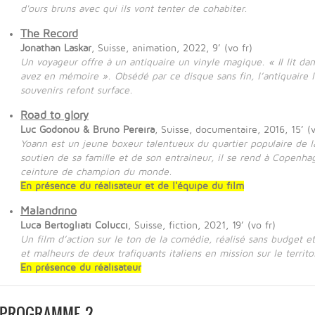
d'ours bruns avec qui ils vont tenter de cohabiter.
The Record
Jonathan Laskar
, Suisse, animation, 2022, 9’ (vo fr)
Un voyageur offre à un antiquaire un vinyle magique. « Il lit dan
avez en mémoire ». Obsédé par ce disque sans fin, l’antiquaire l
souvenirs refont surface.
Road to glory
Luc Godonou & Bruno Pereira
, Suisse, documentaire, 2016, 15’ (v
Yoann est un jeune boxeur talentueux du quartier populaire de 
soutien de sa famille et de son entraîneur, il se rend à Copenh
ceinture de champion du monde.
En présence du réalisateur et de l'équipe du film
Malandrino
Luca Bertogliati Colucci
, Suisse, fiction, 2021, 19’ (vo fr)
Un film d’action sur le ton de la comédie, réalisé sans budget e
et malheurs de deux trafiquants italiens en mission sur le territoi
En présence du réalisateur
PROGRAMME 2