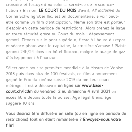
croisière et festoyant au soleil... serait-ce de la science-
fiction ? Eh non,
LE COURT DU MOIS
d'avril,
All Inclusive
de
Corina Schwingruber Ilić, est un documentaire, à voir peut-
être comme un film d'anticipation. Même son titre est porteur
d'espoir en cette période de restrictions. Alors prenez le large
en toute sécurité grâce au Court du mois : dépaysement
garanti. Fitness sur le pont supérieur, fiesta à l’heure du repas
et séance photo avec le capitaine, la croisière s’amuse ! Plaisir
garanti 24h/24 dans cet hôtel flottant, malgré le nuage de gaz
d’échappement à l’horizon.
Sélectionné pour sa première mondiale à la Mostra de Venise
2018 puis dans plus de 100 festivals, ce film a notamment
gagné le Prix du cinéma suisse 2019 du meilleur court
métrage. Il est à découvrir
en ligne sur
www.base-
court.ch/lcdm
du vendredi 2 au dimanche 4 avril 2021
en
accès libre depuis toute la Suisse. Age légal 8 ans, âge
suggéré 10 ans.
Vous désirez être diffusé·e en salle (ou en ligne en période de
restrictions) tout en étant rémunéré·e ?
Envoyez-nous votre
film
!