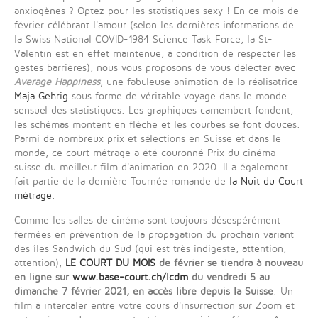
anxiogènes ? Optez pour les statistiques sexy ! En ce mois de
février célébrant l'amour (selon les dernières informations de
la Swiss National COVID-1984 Science Task Force, la St-
Valentin est en effet maintenue, à condition de respecter les
gestes barrières), nous vous proposons de vous délecter avec
Average Happiness
, une fabuleuse animation de la réalisatrice
Maja Gehrig
sous forme de véritable voyage dans le monde
sensuel des statistiques. Les graphiques camembert fondent,
les schémas montent en flèche et les courbes se font douces.
Parmi de nombreux prix et sélections en Suisse et dans le
monde, ce court métrage a été couronné Prix du cinéma
suisse du meilleur film d'animation en 2020. Il a également
fait partie de la dernière Tournée romande de
la Nuit du Court
métrage
.
Comme les salles de cinéma sont toujours désespérément
fermées en prévention de la propagation du prochain variant
des îles Sandwich du Sud (qui est très indigeste, attention,
attention),
LE COURT DU MOIS
de février se tiendra à nouveau
en ligne sur
www.base-court.ch/lcdm
du vendredi 5 au
dimanche 7 février 2021, en accès libre depuis la Suisse
. Un
film à intercaler entre votre cours d'insurrection sur Zoom et