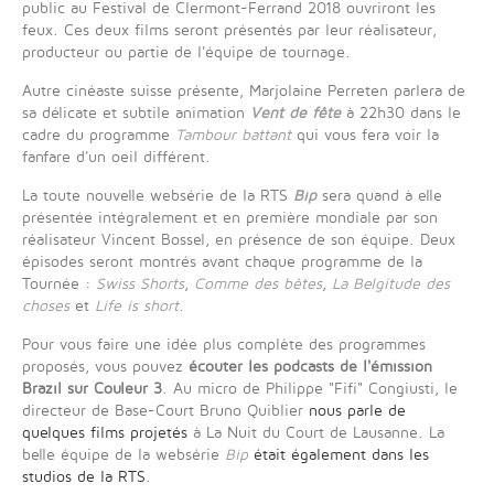
public au Festival de Clermont-Ferrand 2018 ouvriront les
feux. Ces deux films seront présentés par leur réalisateur,
producteur ou partie de l'équipe de tournage.
Autre cinéaste suisse présente, Marjolaine Perreten parlera de
sa délicate et subtile animation
Vent de fête
à 22h30 dans le
cadre du programme
Tambour battant
qui vous fera voir la
fanfare d'un oeil différent.
La toute nouvelle websérie de la RTS
Bip
sera quand à elle
présentée intégralement et en première mondiale par son
réalisateur Vincent Bossel, en présence de son équipe. Deux
épisodes seront montrés avant chaque programme de la
Tournée :
Swiss Shorts
,
Comme des bêtes
,
La Belgitude des
choses
et
Life is short
.
Pour vous faire une idée plus complète des programmes
proposés, vous pouvez
écouter les podcasts de l'émission
Brazil sur Couleur 3
. Au micro de Philippe "Fifi" Congiusti, le
directeur de Base-Court Bruno Quiblier
nous parle de
quelques films projetés
à La Nuit du Court de Lausanne. La
belle équipe de la websérie
Bip
était également dans les
studios de la RTS
.