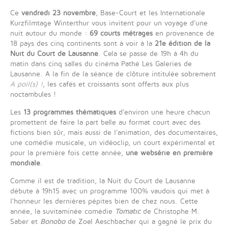
Ce
vendredi 23 novembre
, Base-Court et les Internationale
Kurzfilmtage Winterthur vous invitent pour un voyage d'une
nuit autour du monde :
69 courts métrages
en provenance de
18 pays des cinq continents sont à voir à la
21e édition de la
Nuit du Court de Lausanne
. Cela se passe de 19h à 4h du
matin dans cinq salles du cinéma Pathé Les Galeries de
Lausanne. A la fin de la séance de clôture intitulée sobrement
A poil(s) !
, les cafés et croissants sont offerts aux plus
noctambules !
Les
13 programmes thématiques
d'environ une heure chacun
promettent de faire la part belle au format court avec des
fictions bien sûr, mais aussi de l'animation, des documentaires,
une comédie musicale, un vidéoclip, un court expérimental et
pour la première fois cette année,
une websérie en première
mondiale
.
Comme il est de tradition, la Nuit du Court de Lausanne
débute à 19h15 avec un programme 100% vaudois qui met à
l'honneur les dernières pépites bien de chez nous. Cette
année, la suvitaminée comédie
Tomatic
de Christophe M.
Saber et
Bonobo
de Zoel Aeschbacher qui a gagné le prix du