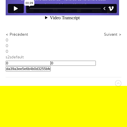
< Précédent
Suivant >
0
0
0
s2sdefault