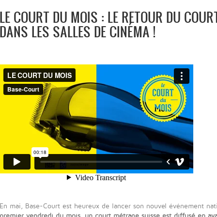
LE COURT DU MOIS : LE RETOUR DU COUR
DANS LES SALLES DE CINÉMA !
En mai, Base-Court est heureux de lancer son nouvel événement nat
premier vendredi du mois, un court métrage suisse est diffusé en a