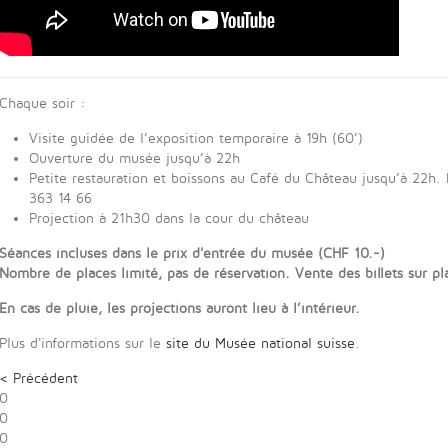
Chaque soir :
Visite guidée de l’exposition temporaire à 19h (60’)
Ouverture du musée jusqu’à 22h
Petite restauration et boissons au Café du Château jusqu’à 22h.
363 14 66
Projection à 21h30 dans la cour du château
Séances incluses dans le prix d'entrée du musée (CHF 10.-)
Nombre de places limité, p
as de réservation.
Vente des billets sur p
En cas de pluie, les projections auront lieu à l’intérieur.
Plus d'informations sur le
site du Musée national suisse
.
< Précédent
0
0
0