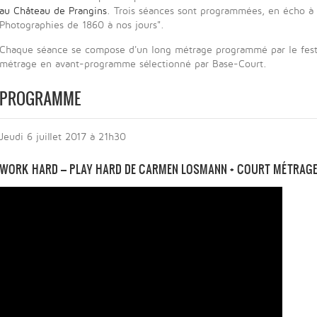
au Château de Prangins
. Trois séances sont programmées, en écho à l
Photographies de 1860 à nos jours".
Chaque séance se compose d'un long métrage programmé par le fest
métrage en avant-programme sélectionné par Base-Court.
PROGRAMME
Jeudi 6 juillet 2017 à 21h30
WORK HARD – PLAY HARD DE CARMEN LOSMANN + COURT MÉTRAG