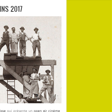
INS 2017
isse
qui présente un
open air cinéma